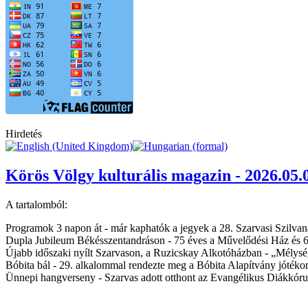
Hirdetés
Körös Völgy kulturális magazin - 2026.05.
A tartalomból:
Programok 3 napon át - már kaphatók a jegyek a 28. Szarvasi Szilva
Dupla Jubileum Békésszentandráson - 75 éves a Művelődési Ház és 
Újabb időszaki nyílt Szarvason, a Ruzicskay Alkotóházban - „Mélység
Bóbita bál - 29. alkalommal rendezte meg a Bóbita Alapítvány jóték
Ünnepi hangverseny - Szarvas adott otthont az Evangélikus Diákkór