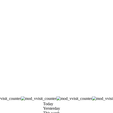
Today
Yersterday
This week