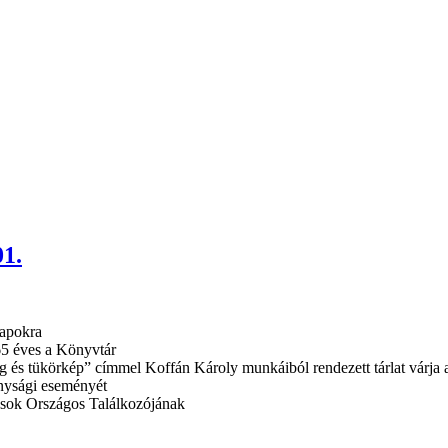
01.
napokra
65 éves a Könyvtár
 és tükörkép” címmel Koffán Károly munkáiból rendezett tárlat várja 
onysági eseményét
usok Országos Találkozójának