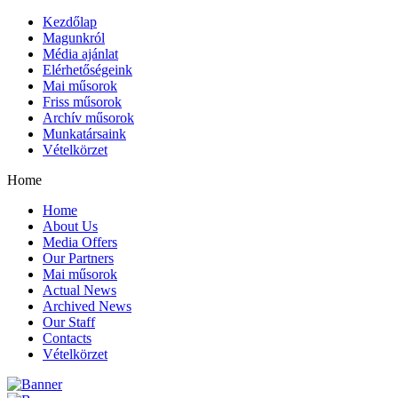
Kezdőlap
Magunkról
Média ajánlat
Elérhetőségeink
Mai műsorok
Friss műsorok
Archív műsorok
Munkatársaink
Vételkörzet
Home
Home
About Us
Media Offers
Our Partners
Mai műsorok
Actual News
Archived News
Our Staff
Contacts
Vételkörzet