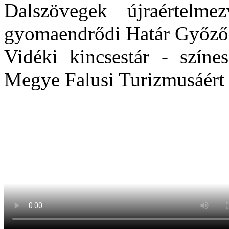
Dalszövegek újraértel
gyomaendrődi Határ Győző
Vidéki kincsestár - színe
Megye Falusi Turizmusáért