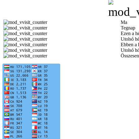
Ma
Tegnap
Ezen a h
Utolsó h
Ebben a 
Utolsó h
Összesen