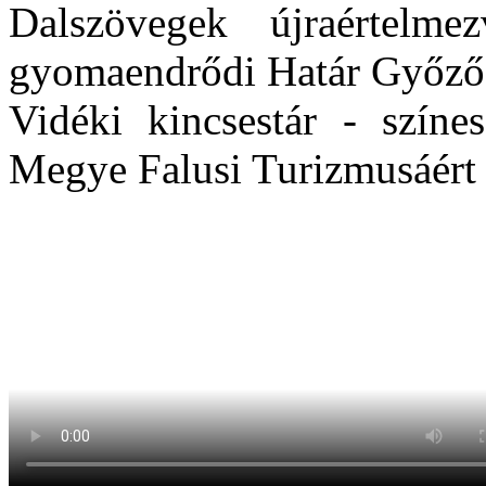
Dalszövegek újraértel
gyomaendrődi Határ Győző
Vidéki kincsestár - színe
Megye Falusi Turizmusáért