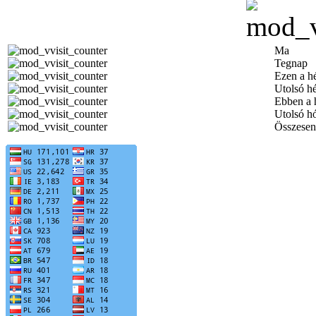
Ma
Tegnap
Ezen a h
Utolsó h
Ebben a 
Utolsó h
Összesen