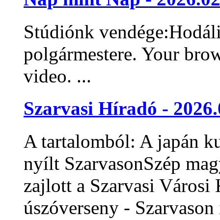
Stúdiónk vendége:Hodáli
polgármestere. Your bro
video. ...
Szarvasi Híradó - 2026.
A tartalomból: A japán kul
nyílt SzarvasonSzép magy
zajlott a Szarvasi Város
úszóverseny - Szarvason