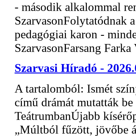
- második alkalommal re
SzarvasonFolytatódnak a
pedagógiai karon - mind
SzarvasonFarsang Farka V
Szarvasi Híradó - 2026.
A tartalomból: Ismét sz
című drámát mutatták be 
TeátrumbanÚjabb kísérőpr
„Múltból fűzött, jövőbe 