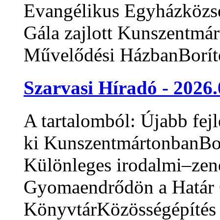
Evangélikus Egyházközsé
Gála zajlott Kunszentmá
Művelődési HázbanBoríté
Szarvasi Híradó - 2026.
A tartalomból: Újabb fejl
ki KunszentmártonbanBor
Különleges irodalmi–zene
Gyomaendrődön a Határ 
KönyvtárKözösségépítés 