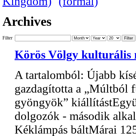
Archives
Filter
Filter
Körös Völgy kulturális 
A tartalomból: Újabb kís
gazdagította a „Múltból 
gyöngyök” kiállítástEgyü
dolgozók - második alka
Kéklámpás báltMárai 125 