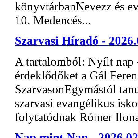
könyvtárbanNevezz és evez
10. Medencés...
Szarvasi Híradó - 2026.
A tartalomból: Nyílt nap 
érdeklődőket a Gál Fere
SzarvasonEgymástól tanul
szarvasi evangélikus isk
folytatódnak Rómer Ilona 
Nap mint Nap - 2026.02