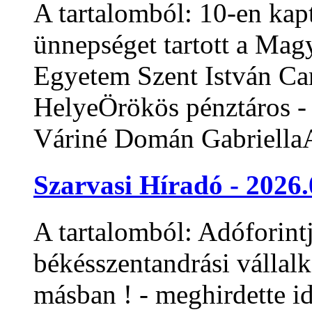
A tartalomból: 10-en kap
ünnepséget tartott a Mag
Egyetem Szent István Ca
HelyeÖrökös pénztáros - 
Váriné Domán GabriellaA
Szarvasi Híradó - 2026.
A tartalomból: Adóforintj
békésszentandrási vállal
másban ! - meghirdette id