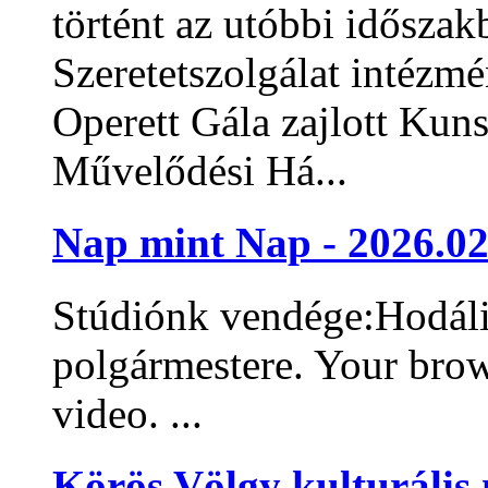
történt az utóbbi idősz
Szeretetszolgálat intézm
Operett Gála zajlott Ku
Művelődési Há...
Nap mint Nap - 2026.02
Stúdiónk vendége:Hodáli
polgármestere. Your bro
video. ...
Körös Völgy kulturális 