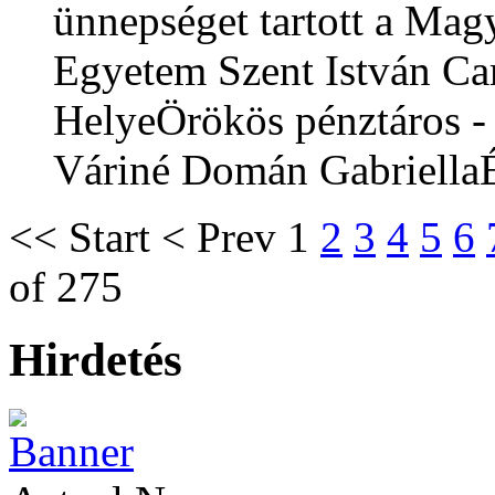
ünnepséget tartott a Mag
Egyetem Szent István Ca
HelyeÖrökös pénztáros - 
Váriné Domán GabriellaÉ
<<
Start
<
Prev
1
2
3
4
5
6
of 275
Hirdetés