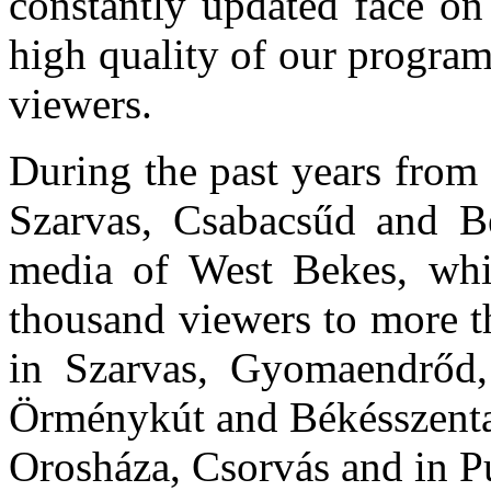
constantly updated face on
high quality of our program
viewers.
During the past years from 
Szarvas, Csabacsűd and B
media of West Bekes, whic
thousand viewers to more th
in Szarvas, Gyomaendrőd,
Örménykút and Békésszenta
Orosháza, Csorvás and in Pu