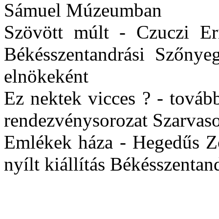
Sámuel Múzeumban
Szövött múlt - Czuczi Ern
Békésszentandrási Szőnyeg
elnökeként
Ez nektek vicces ? - tovább
rendezvénysorozat Szarvas
Emlékek háza - Hegedűs Zo
nyílt kiállítás Békésszentan