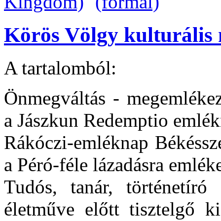
Körös Völgy kulturális 
A tartalomból:
Önmegváltás - megemlékezé
a Jászkun Redemptio emlék
Rákóczi-emléknap Békéssze
a Péró-féle lázadásra emlék
Tudós, tanár, történetíró
életműve előtt tisztelgő ki