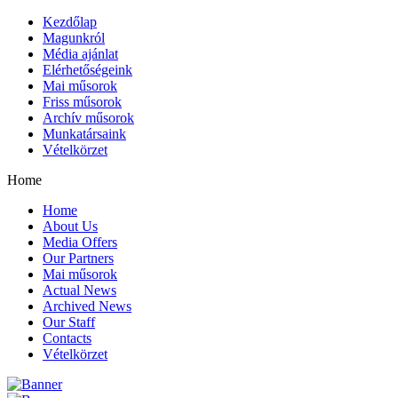
Kezdőlap
Magunkról
Média ajánlat
Elérhetőségeink
Mai műsorok
Friss műsorok
Archív műsorok
Munkatársaink
Vételkörzet
Home
Home
About Us
Media Offers
Our Partners
Mai műsorok
Actual News
Archived News
Our Staff
Contacts
Vételkörzet