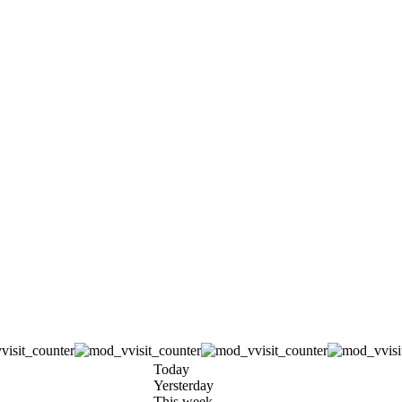
Today
Yersterday
This week