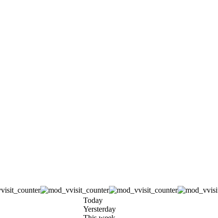
Today
Yersterday
This week