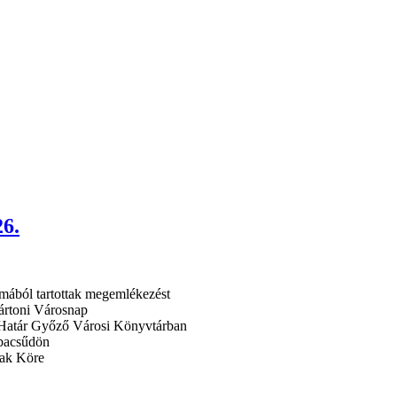
26.
almából tartottak megemlékezést
mártoni Városnap
i Határ Győző Városi Könyvtárban
abacsűdön
nak Köre