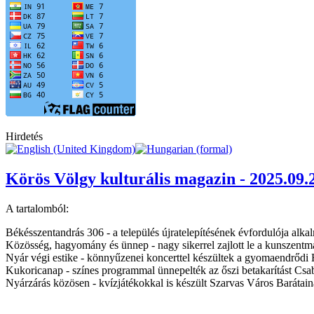
Hirdetés
Körös Völgy kulturális magazin - 2025.09.
A tartalomból:
Békésszentandrás 306 - a település újratelepítésének évfordulója alk
Közösség, hagyomány és ünnep - nagy sikerrel zajlott le a kunszent
Nyár végi estike - könnyűzenei koncerttel készültek a gyomaendrőd
Kukoricanap - színes programmal ünnepelték az őszi betakarítást Cs
Nyárzárás közösen - kvízjátékokkal is készült Szarvas Város Barátai