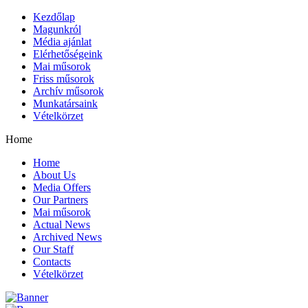
Kezdőlap
Magunkról
Média ajánlat
Elérhetőségeink
Mai műsorok
Friss műsorok
Archív műsorok
Munkatársaink
Vételkörzet
Home
Home
About Us
Media Offers
Our Partners
Mai műsorok
Actual News
Archived News
Our Staff
Contacts
Vételkörzet