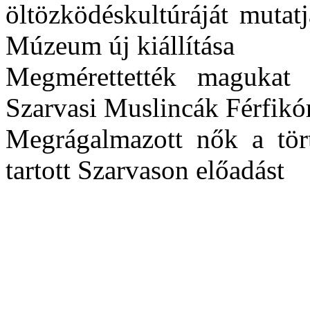
öltözködéskultúráját mutat
Múzeum új kiállítása
Megmérettették magukat 
Szarvasi Muslincák Férfikó
Megrágalmazott nők a tör
tartott Szarvason előadást