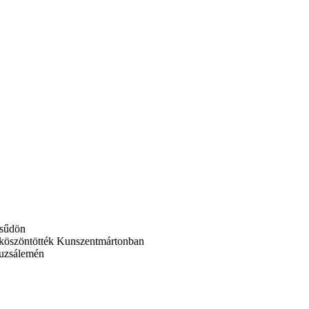
csűdön
t köszöntötték Kunszentmártonban
tuzsálemén