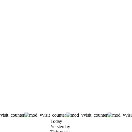
Today
Yersterday
This week