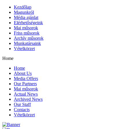
Kezdőlap
Magunkról
Média ajánlat
Elérhetőségeink
Mai műsorok
Friss műsorok
Archív műsorok
Munkatársaink
Vételkörzet
Home
Home
About Us
Media Offers
Our Partners
Mai műsorok
Actual News
Archived News
Our Staff
Contacts
Vételkörzet